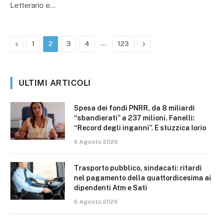
Letterario e…
Precedente
…
Prossimo
1
2
3
4
123
ULTIMI ARTICOLI
Spesa dei fondi PNRR, da 8 miliardi
“sbandierati” a 237 milioni. Fanelli:
“Record degli inganni”. E stuzzica Iorio
6 Agosto 2026
Trasporto pubblico, sindacati: ritardi
nel pagamento della quattordicesima ai
dipendenti Atm e Sati
6 Agosto 2026