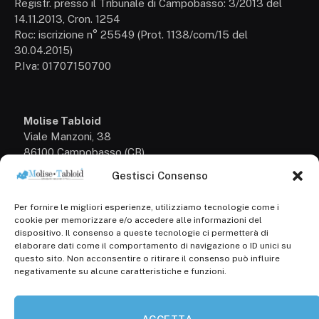
Registr. presso il Tribunale di Campobasso: 3/2013 del
14.11.2013, Cron. 1254
Roc: iscrizione n° 25549 (Prot. 1138/com/15 del
30.04.2015)
P.Iva: 01707150700
Molise Tabloid
Viale Manzoni, 38
86100 Campobasso (CB)
Gestisci Consenso
Tel.
+39 3333169466
Per fornire le migliori esperienze, utilizziamo tecnologie come i
Scrivici a:
cookie per memorizzare e/o accedere alle informazioni del
info@molisetabloid.it
dispositivo. Il consenso a queste tecnologie ci permetterà di
elaborare dati come il comportamento di navigazione o ID unici su
commerciale@molisetabloid.it
questo sito. Non acconsentire o ritirare il consenso può influire
negativamente su alcune caratteristiche e funzioni.
Disclaimer