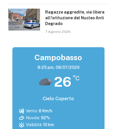
Ragazze aggredite, via libera
all’istituzione del Nucleo Anti
Degrado
7 Agosto 2026
Campobasso
8:25 pm,
08/07/2026
26
°C
Cielo Coperto
Vento:
8 Km/h
Nuvole:
92%
Visibilità:
10 km