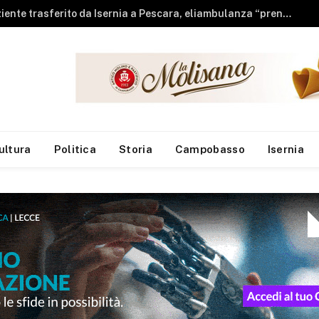
Sla, Neuromed: individuato meccanismo che compromette l’equilibrio dei motoneuroni
ultura
Politica
Storia
Campobasso
Isernia