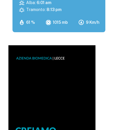
Alba:
6:01 am
Tramonto:
8:13 pm
61 %
1015 mb
9 Km/h