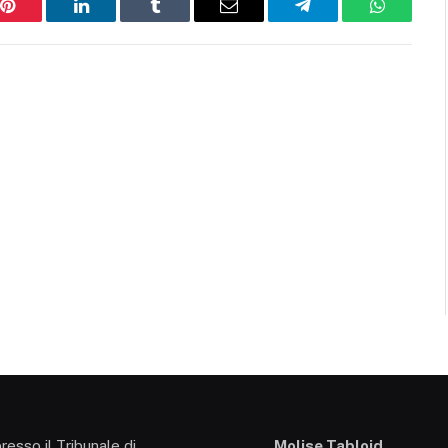
Pinterest
LinkedIn
Tumblr
Email
Telegram
WhatsAp
presso il Tribunale di
Molise Tabloid