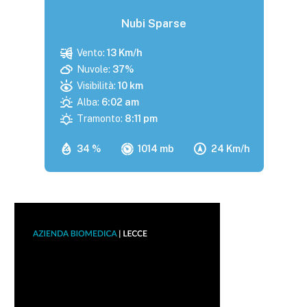
Nubi Sparse
Vento:
13 Km/h
Nuvole:
37%
Visibilità:
10 km
Alba:
6:02 am
Tramonto:
8:11 pm
34 %
1014 mb
24 Km/h