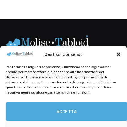
Gestisci Consenso
Per fornire le migliori esperienze, utilizziamo tecnologie come i
Registr. presso il Tribunale di Campobasso: 3/2013 del
cookie per memorizzare e/o accedere alle informazioni del
14.11.2013, Cron. 1254
dispositivo. Il consenso a queste tecnologie ci permetterà di
elaborare dati come il comportamento di navigazione o ID unici su
Roc: iscrizione n° 25549 (Prot. 1138/com/15 del
questo sito. Non acconsentire o ritirare il consenso può influire
30.04.2015)
negativamente su alcune caratteristiche e funzioni.
P.Iva: 01707150700
ACCETTA
Molise Tabloid
Viale Manzoni, 38