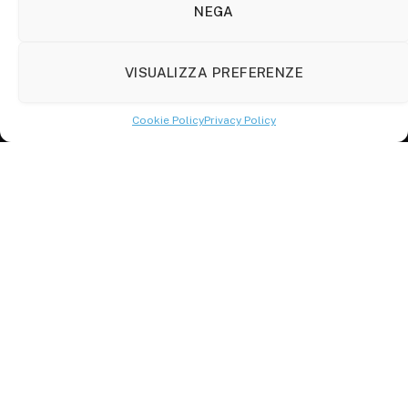
86100 Campobasso (CB)
NEGA
Tel.
+39 3333169466
VISUALIZZA PREFERENZE
Scrivici a:
info@molisetabloid.it
Cookie Policy
Privacy Policy
commerciale@molisetabloid.it
Disclaimer
Privacy Policy
Cookie Policy (UE)
© 2026 Molisetabloid -Powered by
Robarts
.