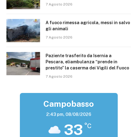
7 Agosto 2026
A fuoco rimessa agricola, messi in salvo
gli animali
7 Agosto 2026
Paziente trasferito da Isernia a
Pescara, eliambulanza “prende in
prestito” la caserma dei Vigili del Fuoco
7 Agosto 2026
Campobasso
2:43 pm,
08/08/2026
33
°C