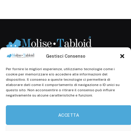
Gestisci Consenso
Per fornire le migliori esperienze, utilizziamo tecnologie come i
Registr. presso il Tribunale di Campobasso: 3/2013 del
cookie per memorizzare e/o accedere alle informazioni del
14.11.2013, Cron. 1254
dispositivo. Il consenso a queste tecnologie ci permetterà di
elaborare dati come il comportamento di navigazione o ID unici su
Roc: iscrizione n° 25549 (Prot. 1138/com/15 del
questo sito. Non acconsentire o ritirare il consenso può influire
30.04.2015)
negativamente su alcune caratteristiche e funzioni.
P.Iva: 01707150700
ACCETTA
Molise Tabloid
Viale Manzoni, 38