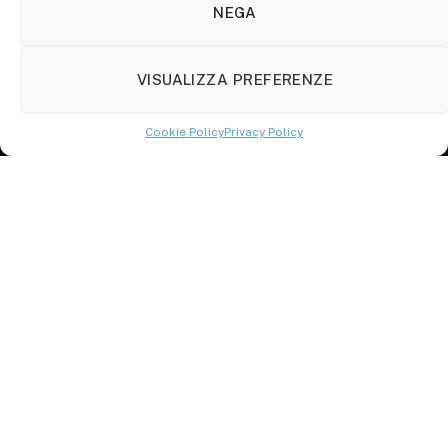
86100 Campobasso (CB)
NEGA
Tel.
+39 3333169466
VISUALIZZA PREFERENZE
Scrivici a:
info@molisetabloid.it
Cookie Policy
Privacy Policy
commerciale@molisetabloid.it
Disclaimer
Privacy Policy
Cookie Policy (UE)
© 2026 Molisetabloid -Powered by
Robarts
.