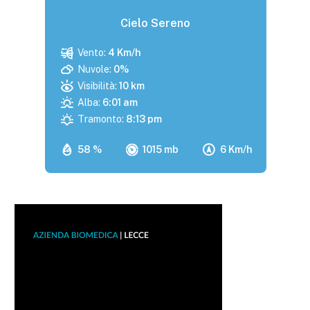
Cielo Sereno
Vento:
4 Km/h
Nuvole:
0%
Visibilità:
10 km
Alba:
6:01 am
Tramonto:
8:13 pm
58 %
1015 mb
6 Km/h