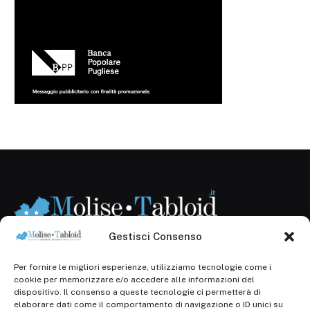
Gestisci Consenso
Per fornire le migliori esperienze, utilizziamo tecnologie come i
Registr. presso il Tribunale di Campobasso: 3/2013 del
cookie per memorizzare e/o accedere alle informazioni del
14.11.2013, Cron. 1254
dispositivo. Il consenso a queste tecnologie ci permetterà di
elaborare dati come il comportamento di navigazione o ID unici su
Roc: iscrizione n° 25549 (Prot. 1138/com/15 del