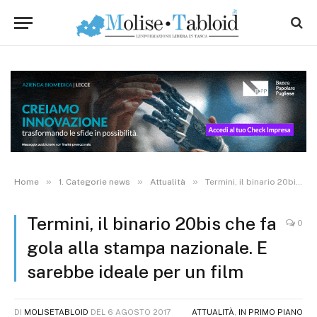
»
»
»
Home
1. Categorie news
Attualità
Termini, il binario 20bis che fa gola alla stampa nazionale. E sarebbe ideale per un film
Termini, il binario 20bis che fa
0
gola alla stampa nazionale. E
sarebbe ideale per un film
DI
MOLISETABLOID
DEL
6 AGOSTO 2017
ATTUALITÀ
,
IN PRIMO PIANO