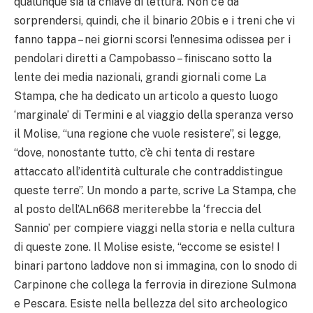
qualunque sia la chiave di lettura. Non c’è da
sorprendersi, quindi, che il binario 20bis e i treni che vi
fanno tappa – nei giorni scorsi l’ennesima odissea per i
pendolari diretti a Campobasso – finiscano sotto la
lente dei media nazionali, grandi giornali come La
Stampa, che ha dedicato un articolo a questo luogo
‘marginale’ di Termini e al viaggio della speranza verso
il Molise, “una regione che vuole resistere”, si legge,
“dove, nonostante tutto, c’è chi tenta di restare
attaccato all’identità culturale che contraddistingue
queste terre”. Un mondo a parte, scrive La Stampa, che
al posto dell’ALn668 meriterebbe la ‘freccia del
Sannio’ per compiere viaggi nella storia e nella cultura
di queste zone. Il Molise esiste, “eccome se esiste! I
binari partono laddove non si immagina, con lo snodo di
Carpinone che collega la ferrovia in direzione Sulmona
e Pescara. Esiste nella bellezza del sito archeologico