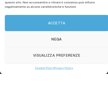
questo sito. Non acconsentire o ritirare il consenso può influire
30.04.2015)
negativamente su alcune caratteristiche e funzioni.
P.Iva: 01707150700
ACCETTA
Molise Tabloid
Viale Manzoni, 38
86100 Campobasso (CB)
NEGA
Tel.
+39 3333169466
VISUALIZZA PREFERENZE
Scrivici a:
info@molisetabloid.it
Cookie Policy
Privacy Policy
commerciale@molisetabloid.it
Disclaimer
Privacy Policy
Cookie Policy (UE)