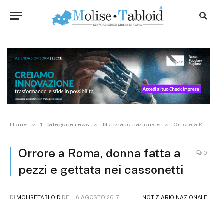
»
»
»
Home
1. Categorie news
Notiziario nazionale
Orrore a Roma, donna fatta a pezzi e gettata nei cassonetti
Orrore a Roma, donna fatta a
0
pezzi e gettata nei cassonetti
DI
MOLISETABLOID
DEL
16 AGOSTO 2017
NOTIZIARIO NAZIONALE