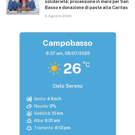
solidarietà: processione in mare per San
Basso e donazione di pasta alla Caritas
6 Agosto 2026
Campobasso
8:37 am,
08/07/2026
26
°C
Cielo Sereno
Vento:
4 Km/h
Nuvole:
9%
Visibilità:
10 km
Alba:
6:01 am
Tramonto:
8:13 pm