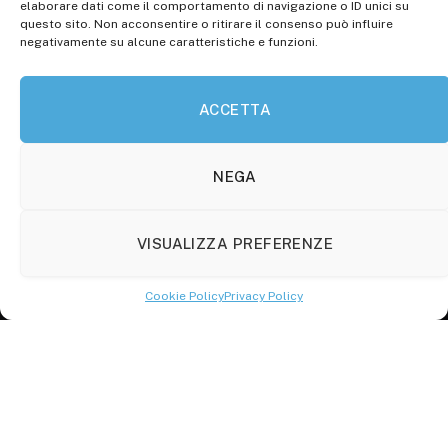
elaborare dati come il comportamento di navigazione o ID unici su
Roc: iscrizione n° 25549 (Prot. 1138/com/15 del
questo sito. Non acconsentire o ritirare il consenso può influire
30.04.2015)
negativamente su alcune caratteristiche e funzioni.
P.Iva: 01707150700
ACCETTA
Molise Tabloid
Viale Manzoni, 38
86100 Campobasso (CB)
NEGA
Tel.
+39 3333169466
VISUALIZZA PREFERENZE
Scrivici a:
info@molisetabloid.it
Cookie Policy
Privacy Policy
commerciale@molisetabloid.it
Disclaimer
Privacy Policy