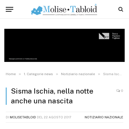
»
»
»
Home
1. Categorie news
Notiziario nazionale
Sisma Ischia, nella notte anche una nascita
Sisma Ischia, nella notte
0
anche una nascita
DI
MOLISETABLOID
DEL
22 AGOSTO 2017
NOTIZIARIO NAZIONALE