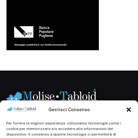
Gestisci Consenso
Per fornire le migliori esperienze, utilizziamo tecnologie come i
Registr. presso il Tribunale di Campobasso: 3/2013 del
cookie per memorizzare e/o accedere alle informazioni del
14.11.2013, Cron. 1254
dispositivo. Il consenso a queste tecnologie ci permetterà di