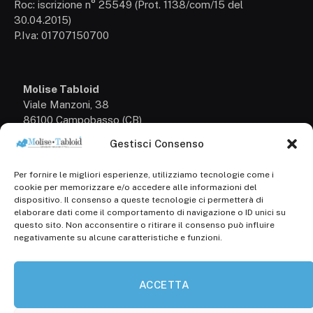
Roc: iscrizione n° 25549 (Prot. 1138/com/15 del
30.04.2015)
P.Iva: 01707150700
Molise Tabloid
Viale Manzoni, 38
86100 Campobasso (CB)
Gestisci Consenso
Tel.
+39 3333169466
Per fornire le migliori esperienze, utilizziamo tecnologie come i
Scrivici a:
cookie per memorizzare e/o accedere alle informazioni del
info@molisetabloid.it
dispositivo. Il consenso a queste tecnologie ci permetterà di
elaborare dati come il comportamento di navigazione o ID unici su
commerciale@molisetabloid.it
questo sito. Non acconsentire o ritirare il consenso può influire
negativamente su alcune caratteristiche e funzioni.
Disclaimer
ACCETTA
Privacy Policy
Cookie Policy (UE)