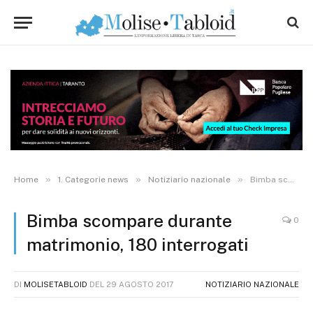
»
»
»
Home
1. Categorie news
Notiziario nazionale
Bimba scompare durante matrimonio, 180 interrogati
Bimba scompare durante
0
matrimonio, 180 interrogati
DI
MOLISETABLOID
DEL
29 AGOSTO 2017
NOTIZIARIO NAZIONALE