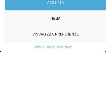
ACCETTA
Molise Tabloid
Viale Manzoni, 38
86100 Campobasso (CB)
NEGA
Tel.
+39 3333169466
VISUALIZZA PREFERENZE
Scrivici a:
info@molisetabloid.it
Cookie Policy
Privacy Policy
commerciale@molisetabloid.it
Disclaimer
Privacy Policy
Cookie Policy (UE)