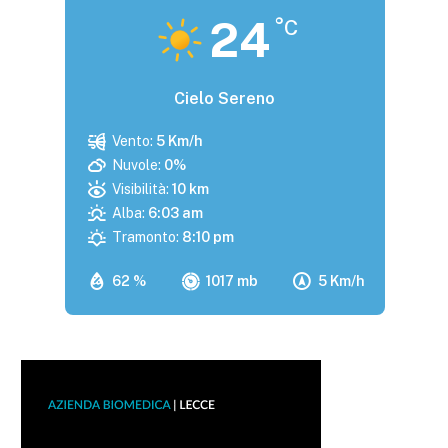
24
°C
Cielo Sereno
Vento:
5 Km/h
Nuvole:
0%
Visibilità:
10 km
Alba:
6:03 am
Tramonto:
8:10 pm
62 %
1017 mb
5 Km/h