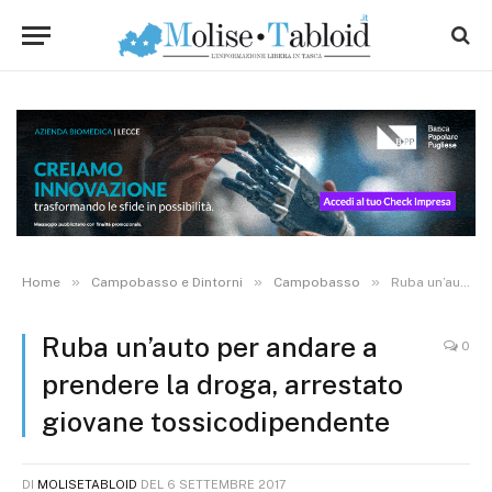
»
»
»
Home
Campobasso e Dintorni
Campobasso
Ruba un’auto per andare a prendere la droga, arrestato giovane tossicodipendente
Ruba un’auto per andare a
0
prendere la droga, arrestato
giovane tossicodipendente
DI
MOLISETABLOID
DEL
6 SETTEMBRE 2017