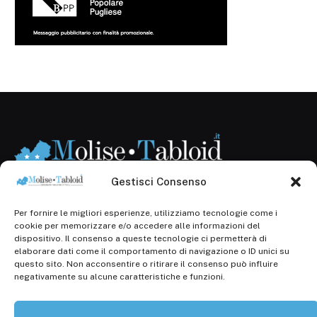
Gestisci Consenso
Per fornire le migliori esperienze, utilizziamo tecnologie come i
Registr. presso il Tribunale di Campobasso: 3/2013 del
cookie per memorizzare e/o accedere alle informazioni del
14.11.2013, Cron. 1254
dispositivo. Il consenso a queste tecnologie ci permetterà di
elaborare dati come il comportamento di navigazione o ID unici su
Roc: iscrizione n° 25549 (Prot. 1138/com/15 del
questo sito. Non acconsentire o ritirare il consenso può influire
30.04.2015)
negativamente su alcune caratteristiche e funzioni.
P.Iva: 01707150700