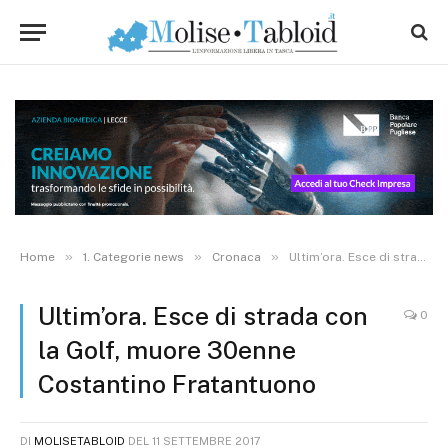
»
»
»
Home
1. Categorie news
Cronaca
Ultim’ora. Esce di strada con la Golf, muore 30enne Costantino Fratantuono
Ultim’ora. Esce di strada con
0
la Golf, muore 30enne
Costantino Fratantuono
DI
MOLISETABLOID
DEL
11 SETTEMBRE 2017