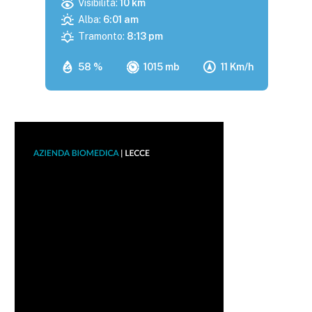
Visibilità:
10 km
Alba:
6:01 am
Tramonto:
8:13 pm
58 %
1015 mb
11 Km/h