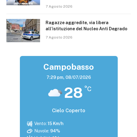
7 Agosto 2026
Ragazze aggredite, via libera
all’istituzione del Nucleo Anti Degrado
7 Agosto 2026
Campobasso
7:29 pm,
08/07/2026
28
°C
Cielo Coperto
Vento:
15 Km/h
Nuvole:
94%