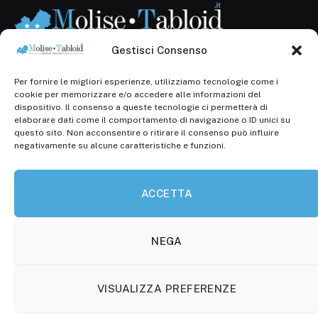
Gestisci Consenso
Per fornire le migliori esperienze, utilizziamo tecnologie come i
Registr. presso il Tribunale di Campobasso: 3/2013 del
cookie per memorizzare e/o accedere alle informazioni del
14.11.2013, Cron. 1254
dispositivo. Il consenso a queste tecnologie ci permetterà di
elaborare dati come il comportamento di navigazione o ID unici su
Roc: iscrizione n° 25549 (Prot. 1138/com/15 del
questo sito. Non acconsentire o ritirare il consenso può influire
30.04.2015)
negativamente su alcune caratteristiche e funzioni.
P.Iva: 01707150700
ACCETTA
Molise Tabloid
Viale Manzoni, 38
86100 Campobasso (CB)
NEGA
Tel.
+39 3333169466
VISUALIZZA PREFERENZE
Scrivici a: