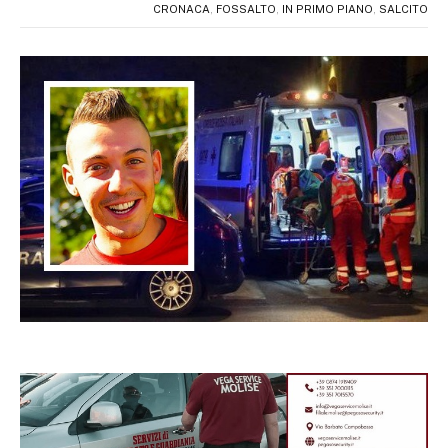
CRONACA
,
FOSSALTO
,
IN PRIMO PIANO
,
SALCITO