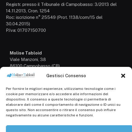
Registr. presso il Tribunale di Campobasso: 3/2013 del
14.11.2013, Cron. 1254
Roc: iscrizione n° 25549 (Prot. 1138/com/15 del
30.04.2015)
P.Iva: 01707150700
Molise Tabloid
Viale Manzoni, 38
86100 Campobasso (CB)
Gestisci Consenso
Tel.
+39 3333169466
Per fornire le migliori esperienze, utilizziamo tecnologie come i
Scrivici a:
cookie per memorizzare e/o accedere alle informazioni del
info@molisetabloid.it
dispositivo. Il consenso a queste tecnologie ci permetterà di
elaborare dati come il comportamento di navigazione o ID unici su
commerciale@molisetabloid.it
questo sito. Non acconsentire o ritirare il consenso può influire
negativamente su alcune caratteristiche e funzioni.
Disclaimer