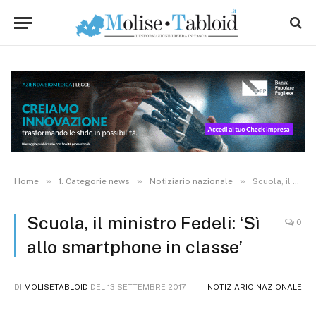
»
»
»
Home
1. Categorie news
Notiziario nazionale
Scuola, il ministro Fedeli: ‘Sì allo smartphone in classe’
Scuola, il ministro Fedeli: ‘Sì
0
allo smartphone in classe’
DI
MOLISETABLOID
DEL
13 SETTEMBRE 2017
NOTIZIARIO NAZIONALE