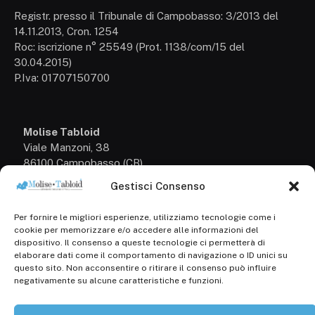
Registr. presso il Tribunale di Campobasso: 3/2013 del
14.11.2013, Cron. 1254
Roc: iscrizione n° 25549 (Prot. 1138/com/15 del
30.04.2015)
P.Iva: 01707150700
Molise Tabloid
Viale Manzoni, 38
86100 Campobasso (CB)
Gestisci Consenso
Tel.
+39 3333169466
Per fornire le migliori esperienze, utilizziamo tecnologie come i
Scrivici a:
cookie per memorizzare e/o accedere alle informazioni del
info@molisetabloid.it
dispositivo. Il consenso a queste tecnologie ci permetterà di
elaborare dati come il comportamento di navigazione o ID unici su
commerciale@molisetabloid.it
questo sito. Non acconsentire o ritirare il consenso può influire
negativamente su alcune caratteristiche e funzioni.
Disclaimer