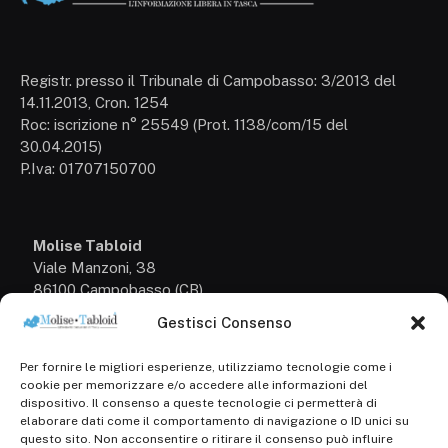
Registr. presso il Tribunale di Campobasso: 3/2013 del
14.11.2013, Cron. 1254
Roc: iscrizione n° 25549 (Prot. 1138/com/15 del
30.04.2015)
P.Iva: 01707150700
Molise Tabloid
Viale Manzoni, 38
86100 Campobasso (CB)
Gestisci Consenso
Tel.
+39 3333169466
Per fornire le migliori esperienze, utilizziamo tecnologie come i
Scrivici a:
cookie per memorizzare e/o accedere alle informazioni del
info@molisetabloid.it
dispositivo. Il consenso a queste tecnologie ci permetterà di
elaborare dati come il comportamento di navigazione o ID unici su
commerciale@molisetabloid.it
questo sito. Non acconsentire o ritirare il consenso può influire