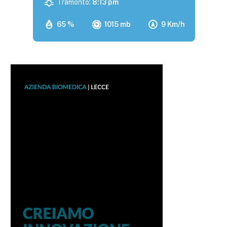
Tramonto:
8:13 pm
65 %
1015 mb
9 Km/h