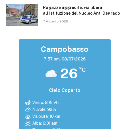
Ragazze aggredite, via libera
all’istituzione del Nucleo Anti Degrado
7 Agosto 2026
Campobasso
7:57 pm,
08/07/2026
26
°C
Cielo Coperto
Vento:
8 Km/h
Nuvole:
92%
Visibilità:
10 km
Alba:
6:01 am