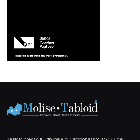
Registr. presso il Tribunale di Campobasso: 3/2013 del