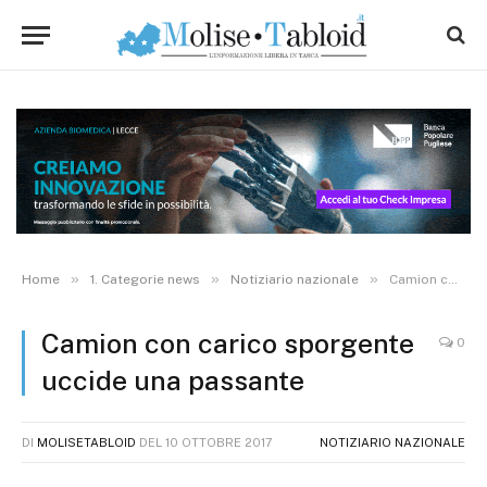
»
»
»
Home
1. Categorie news
Notiziario nazionale
Camion con carico sporgente uccide una passante
Camion con carico sporgente
0
uccide una passante
DI
MOLISETABLOID
DEL
10 OTTOBRE 2017
NOTIZIARIO NAZIONALE