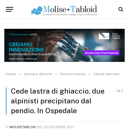
»
»
»
Home
Isernia e dintorni
Dintorni Isernia
Castel San Vincenzo
Cede lastra di ghiaccio, due
0
alpinisti precipitano dal
pendio. In Ospedale
DI
MOLISETABLOID
DEL
22 DICEMBRE 2017