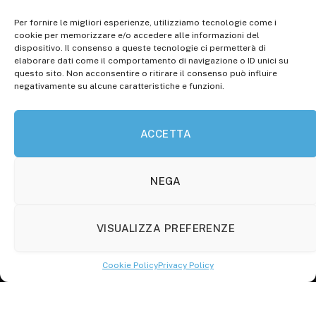
Per fornire le migliori esperienze, utilizziamo tecnologie come i
Registr. presso il Tribunale di Campobasso: 3/2013 del
cookie per memorizzare e/o accedere alle informazioni del
14.11.2013, Cron. 1254
dispositivo. Il consenso a queste tecnologie ci permetterà di
elaborare dati come il comportamento di navigazione o ID unici su
Roc: iscrizione n° 25549 (Prot. 1138/com/15 del
questo sito. Non acconsentire o ritirare il consenso può influire
30.04.2015)
negativamente su alcune caratteristiche e funzioni.
P.Iva: 01707150700
ACCETTA
Molise Tabloid
Viale Manzoni, 38
86100 Campobasso (CB)
NEGA
Tel.
+39 3333169466
VISUALIZZA PREFERENZE
Scrivici a:
info@molisetabloid.it
Cookie Policy
Privacy Policy
commerciale@molisetabloid.it