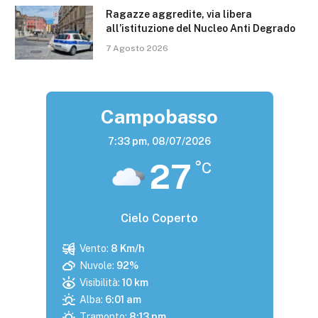
Ragazze aggredite, via libera
all’istituzione del Nucleo Anti Degrado
7 Agosto 2026
Campobasso
7:33 pm,
08/07/2026
27
°C
Cielo Coperto
Vento:
8 Km/h
Nuvole:
92%
Visibilità:
10 km
Alba:
6:01 am
Tramonto:
8:13 pm