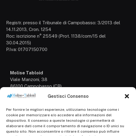
Registr. presso il Tribunale di Campobasso: 3/2013 del
14.11.2013, Cron. 1254
Roc: iscrizione n° 25549 (Prot. 1138/com/15 del
30.04.2015)
P.Iva: 01707150700
Molise Tabloid
Viale Manzoni, 38
86100 Campobasso (CB)
Gestisci Consenso
Tel.
+39 3333169466
Per fornire le migliori esperienze, utilizziamo tecnologie come i
Scrivici a:
cookie per memorizzare e/o accedere alle informazioni del
info@molisetabloid.it
dispositivo. Il consenso a queste tecnologie ci permetterà di
elaborare dati come il comportamento di navigazione o ID unici su
commerciale@molisetabloid.it
questo sito. Non acconsentire o ritirare il consenso può influire