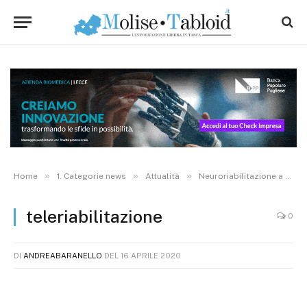
»
»
»
Home
1. Categorie news
Attualità
Neuroriabilitazione a distanza, Neuromed lancia progetto sperimentale con software intelligente
teleriabilitazione
0
DI
ANDREABARANELLO
DEL
16 APRILE 2020