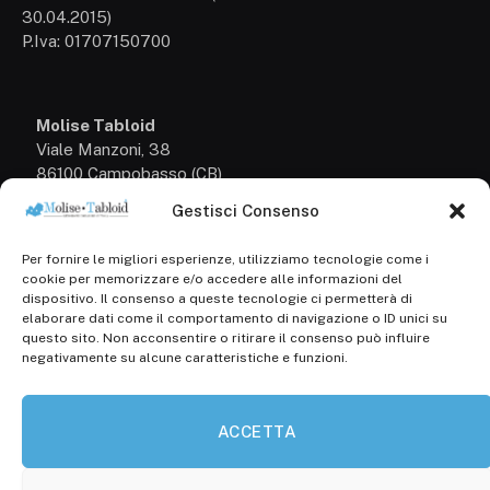
30.04.2015)
P.Iva: 01707150700
Molise Tabloid
Viale Manzoni, 38
86100 Campobasso (CB)
Gestisci Consenso
Tel.
+39 3333169466
Per fornire le migliori esperienze, utilizziamo tecnologie come i
Scrivici a:
cookie per memorizzare e/o accedere alle informazioni del
info@molisetabloid.it
dispositivo. Il consenso a queste tecnologie ci permetterà di
elaborare dati come il comportamento di navigazione o ID unici su
commerciale@molisetabloid.it
questo sito. Non acconsentire o ritirare il consenso può influire
negativamente su alcune caratteristiche e funzioni.
Disclaimer
ACCETTA
Privacy Policy
Cookie Policy (UE)