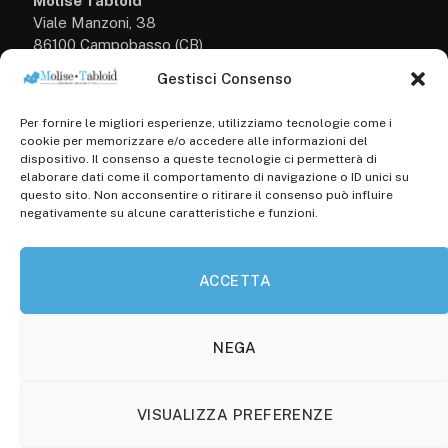
Molise Tabloid
Viale Manzoni, 38
86100 Campobasso (CB)
Gestisci Consenso
Tel.
+39 3333169466
Per fornire le migliori esperienze, utilizziamo tecnologie come i
Scrivici a:
cookie per memorizzare e/o accedere alle informazioni del
info@molisetabloid.it
dispositivo. Il consenso a queste tecnologie ci permetterà di
elaborare dati come il comportamento di navigazione o ID unici su
commerciale@molisetabloid.it
questo sito. Non acconsentire o ritirare il consenso può influire
negativamente su alcune caratteristiche e funzioni.
Disclaimer
ACCETTA
Privacy Policy
Cookie Policy (UE)
NEGA
VISUALIZZA PREFERENZE
© 2026 Molisetabloid -Powered by
Robarts
.