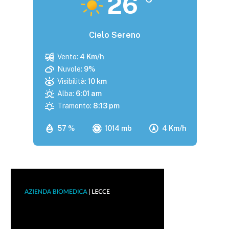
26
Cielo Sereno
Vento:
4 Km/h
Nuvole:
9%
Visibilità:
10 km
Alba:
6:01 am
Tramonto:
8:13 pm
57 %
1014 mb
4 Km/h