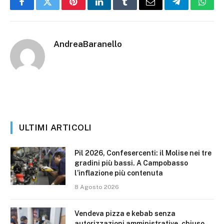
Facebook
Twitter
Pinterest
LinkedIn
Tumblr
Email
Telegram
What
AndreaBaranello
ULTIMI ARTICOLI
Pil 2026, Confesercenti: il Molise nei tre
gradini più bassi. A Campobasso
l’inflazione più contenuta
8 Agosto 2026
Vendeva pizza e kebab senza
autorizzazioni amministrative, chiuso