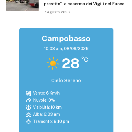
prestito” la caserma dei Vigili del Fuoco
7 Agosto 2026
Campobasso
10:03 am,
08/09/2026
28
°C
Cielo Sereno
Vento:
6 Km/h
Nuvole:
0%
Visibilità:
10 km
Alba:
6:03 am
Tramonto:
8:10 pm