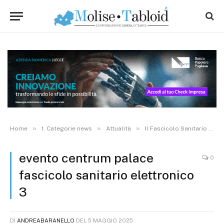
»
»
»
Home
1. Categorie news
Attualità
Il Fascicolo Sanitario Elettronico in Molise tra innovazione e vantaggi
evento centrum palace
0
fascicolo sanitario elettronico
3
DI
ANDREABARANELLO
DEL
5 MAGGIO 2025