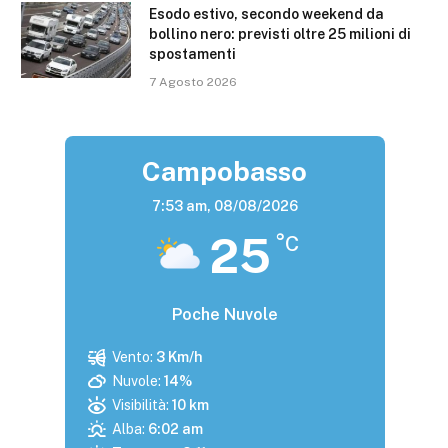
Esodo estivo, secondo weekend da
bollino nero: previsti oltre 25 milioni di
spostamenti
7 Agosto 2026
Campobasso
7:53 am,
08/08/2026
25
°C
Poche Nuvole
Vento:
3 Km/h
Nuvole:
14%
Visibilità:
10 km
Alba:
6:02 am