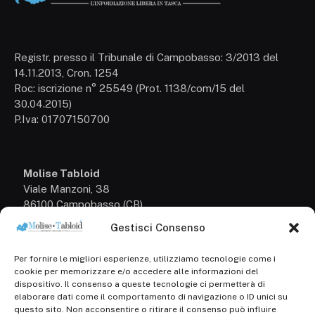
Registr. presso il Tribunale di Campobasso: 3/2013 del
14.11.2013, Cron. 1254
Roc: iscrizione n° 25549 (Prot. 1138/com/15 del
30.04.2015)
P.Iva: 01707150700
Molise Tabloid
Viale Manzoni, 38
86100 Campobasso (CB)
Gestisci Consenso
Tel.
+39 3333169466
Per fornire le migliori esperienze, utilizziamo tecnologie come i
Scrivici a:
cookie per memorizzare e/o accedere alle informazioni del
info@molisetabloid.it
dispositivo. Il consenso a queste tecnologie ci permetterà di
elaborare dati come il comportamento di navigazione o ID unici su
commerciale@molisetabloid.it
questo sito. Non acconsentire o ritirare il consenso può influire