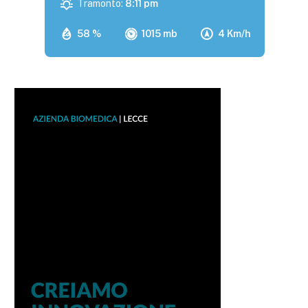
Tramonto:
8:11 pm
58 %
1015 mb
4 Km/h