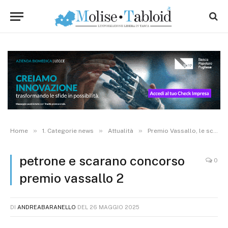
»
»
»
Home
1. Categorie news
Attualità
Premio Vassallo, le scuole “Petrone” di Campobasso e “Scarano” di Trivento tra i vincitori
petrone e scarano concorso
0
premio vassallo 2
DI
ANDREABARANELLO
DEL
26 MAGGIO 2025