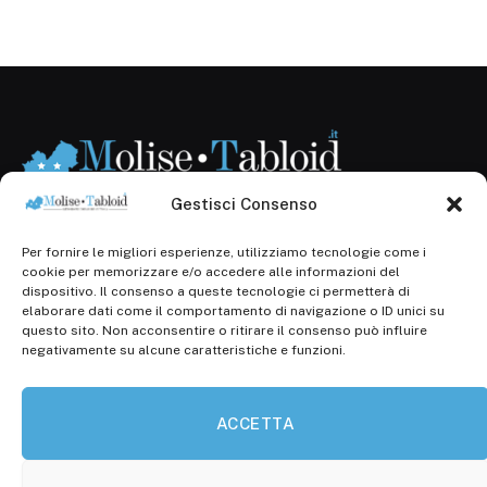
Gestisci Consenso
Per fornire le migliori esperienze, utilizziamo tecnologie come i
Registr. presso il Tribunale di Campobasso: 3/2013 del
cookie per memorizzare e/o accedere alle informazioni del
14.11.2013, Cron. 1254
dispositivo. Il consenso a queste tecnologie ci permetterà di
elaborare dati come il comportamento di navigazione o ID unici su
Roc: iscrizione n° 25549 (Prot. 1138/com/15 del
questo sito. Non acconsentire o ritirare il consenso può influire
30.04.2015)
negativamente su alcune caratteristiche e funzioni.
P.Iva: 01707150700
ACCETTA
Molise Tabloid
Viale Manzoni, 38