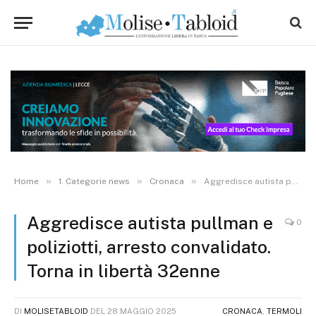
»
»
»
Home
1. Categorie news
Cronaca
Aggredisce autista pullman e poliziotti, arresto convalidato. Torna in libertà 32enne
Aggredisce autista pullman e
0
poliziotti, arresto convalidato.
Torna in libertà 32enne
DI
MOLISETABLOID
DEL
28 MAGGIO 2025
CRONACA
,
TERMOLI