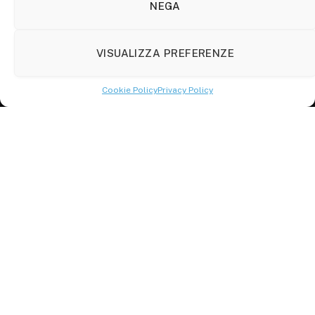
86100 Campobasso (CB)
NEGA
Tel.
+39 3333169466
VISUALIZZA PREFERENZE
Scrivici a:
info@molisetabloid.it
Cookie Policy
Privacy Policy
commerciale@molisetabloid.it
Disclaimer
Privacy Policy
Cookie Policy (UE)
© 2026 Molisetabloid -Powered by
Robarts
.