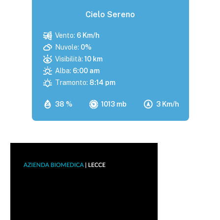
Cielo Sereno
Vento:
6 Km/h
Nuvole:
0%
Visibilità:
10 km
Alba:
6:00 am
Tramonto:
8:14 pm
38 %
1013 mb
3 Km/h