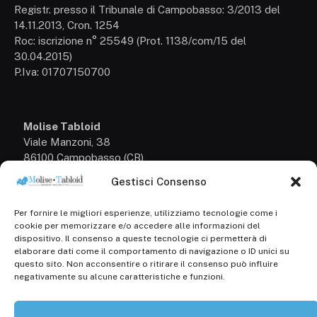
Registr. presso il Tribunale di Campobasso: 3/2013 del
14.11.2013, Cron. 1254
Roc: iscrizione n° 25549 (Prot. 1138/com/15 del
30.04.2015)
P.Iva: 01707150700
Molise Tabloid
Viale Manzoni, 38
86100 Campobasso (CB)
Gestisci Consenso
Tel.
+39 3333169466
Per fornire le migliori esperienze, utilizziamo tecnologie come i
Scrivici a:
cookie per memorizzare e/o accedere alle informazioni del
info@molisetabloid.it
dispositivo. Il consenso a queste tecnologie ci permetterà di
elaborare dati come il comportamento di navigazione o ID unici su
commerciale@molisetabloid.it
questo sito. Non acconsentire o ritirare il consenso può influire
negativamente su alcune caratteristiche e funzioni.
Disclaimer