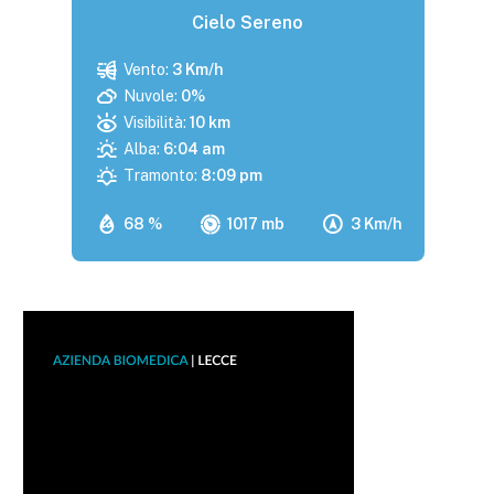
Cielo Sereno
Vento:
3 Km/h
Nuvole:
0%
Visibilità:
10 km
Alba:
6:04 am
Tramonto:
8:09 pm
68 %
1017 mb
3 Km/h