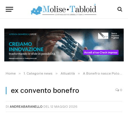
»
»
»
Home
1. Categorie news
Attualità
A Bonefro nasce Polo d’Eccellenza dedicato al turismo sostenibile
ex convento bonefro
0
DI
ANDREABARANELLO
DEL
12 MAGGIO 2026