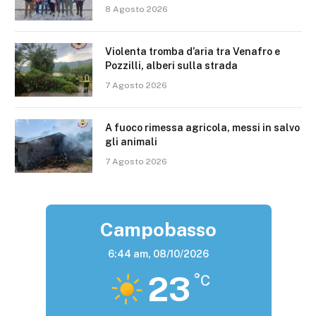
8 Agosto 2026
Violenta tromba d’aria tra Venafro e
Pozzilli, alberi sulla strada
7 Agosto 2026
A fuoco rimessa agricola, messi in salvo
gli animali
7 Agosto 2026
Campobasso
6:44 am,
08/10/2026
23
°C