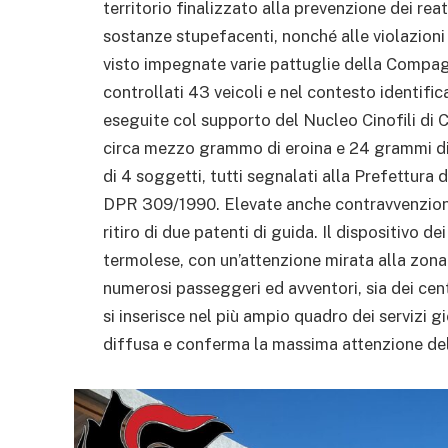
territorio finalizzato alla prevenzione dei reat
sostanze stupefacenti, nonché alle violazioni a
visto impegnate varie pattuglie della Compagn
controllati 43 veicoli e nel contesto identific
eseguite col supporto del Nucleo Cinofili di 
circa mezzo grammo di eroina e 24 grammi di ha
di 4 soggetti, tutti segnalati alla Prefettura
DPR 309/1990. Elevate anche contravvenzioni pe
ritiro di due patenti di guida. Il dispositivo de
termolese, con un’attenzione mirata alla zona 
numerosi passeggeri ed avventori, sia dei cent
si inserisce nel più ampio quadro dei servizi gi
diffusa e conferma la massima attenzione dell’