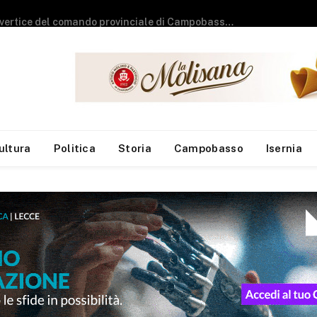
Esodo estivo, secondo weekend da bollino nero: previsti oltre 25 milioni di spostamenti
ultura
Politica
Storia
Campobasso
Isernia