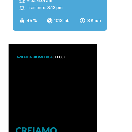
Alba:
6:01 am
Tramonto:
8:13 pm
45 %
1013 mb
3 Km/h