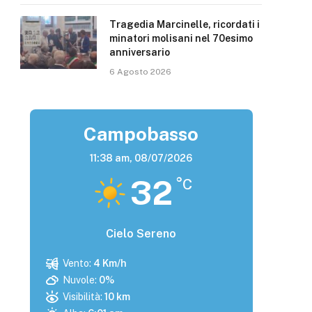
Tragedia Marcinelle, ricordati i
minatori molisani nel 70esimo
anniversario
6 Agosto 2026
Campobasso
11:38 am,
08/07/2026
32
°C
Cielo Sereno
Vento:
4 Km/h
Nuvole:
0%
Visibilità:
10 km