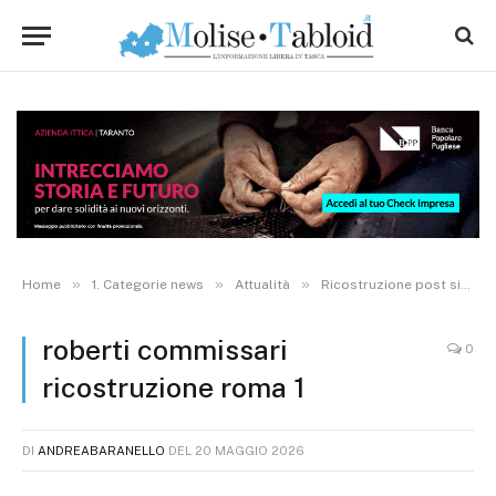
»
»
»
Home
1. Categorie news
Attualità
Ricostruzione post sisma: al Molise quasi 30 mln di euro2
roberti commissari
0
ricostruzione roma 1
DI
ANDREABARANELLO
DEL
20 MAGGIO 2026