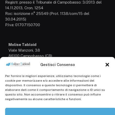
Registr. presso il Tribunale di Campobasso: 3/2013 del
14.11.2013, Cron. 1254
Roc: iscrizione n° 25549 (Prot. 1138/com/15 del
30.04.2015)
P.Iva: 01707150700
Molise Tabloid
Viale Manzoni, 38
86100 Campobasso (CB)
Gestisci Consenso
Tel.
+39 3333169466
Per fornire le migliori esperienze, utilizziamo tecnologie come i
Scrivici a:
cookie per memorizzare e/o accedere alle informazioni del
info@molisetabloid.it
dispositivo. Il consenso a queste tecnologie ci permetterà di
elaborare dati come il comportamento di navigazione o ID unici su
commerciale@molisetabloid.it
questo sito. Non acconsentire o ritirare il consenso può influire
negativamente su alcune caratteristiche e funzioni.
Disclaimer