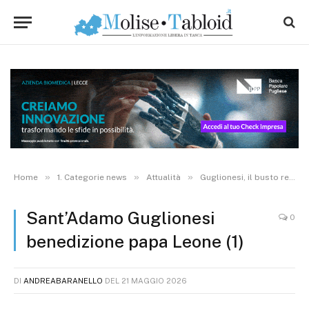
»
»
»
Home
1. Categorie news
Attualità
Guglionesi, il busto reliquiario di Sant’Adamo benedetto da papa Leone XIV a 140 anni dalla realizzazione
Sant’Adamo Guglionesi
0
benedizione papa Leone (1)
DI
ANDREABARANELLO
DEL
21 MAGGIO 2026