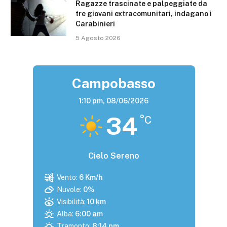
Ragazze trascinate e palpeggiate da
tre giovani extracomunitari, indagano i
Carabinieri
5 Agosto 2026
Campobasso
1:10 pm,
08/06/2026
34
°C
Cielo Sereno
Vento:
6 Km/h
Nuvole:
0%
Visibilità:
10 km
Alba:
6:00 am
Tramonto:
8:14 pm