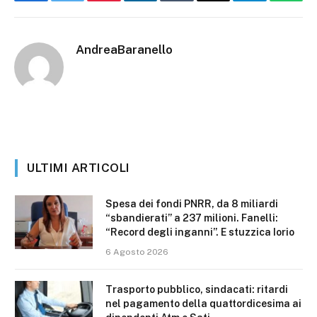
Facebook
Twitter
Pinterest
LinkedIn
Tumblr
Email
Telegram
What
AndreaBaranello
ULTIMI ARTICOLI
Spesa dei fondi PNRR, da 8 miliardi
“sbandierati” a 237 milioni. Fanelli:
“Record degli inganni”. E stuzzica Iorio
6 Agosto 2026
Trasporto pubblico, sindacati: ritardi
nel pagamento della quattordicesima ai