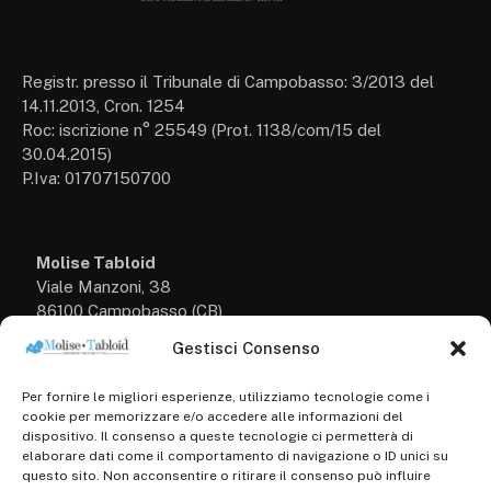
Registr. presso il Tribunale di Campobasso: 3/2013 del
14.11.2013, Cron. 1254
Roc: iscrizione n° 25549 (Prot. 1138/com/15 del
30.04.2015)
P.Iva: 01707150700
Molise Tabloid
Viale Manzoni, 38
86100 Campobasso (CB)
Gestisci Consenso
Tel.
+39 3333169466
Per fornire le migliori esperienze, utilizziamo tecnologie come i
Scrivici a:
cookie per memorizzare e/o accedere alle informazioni del
info@molisetabloid.it
dispositivo. Il consenso a queste tecnologie ci permetterà di
elaborare dati come il comportamento di navigazione o ID unici su
commerciale@molisetabloid.it
questo sito. Non acconsentire o ritirare il consenso può influire