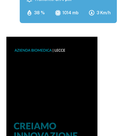
38 %
1014 mb
3 Km/h