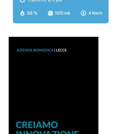
Tramonto:
8:11 pm
58 %
1015 mb
4 Km/h