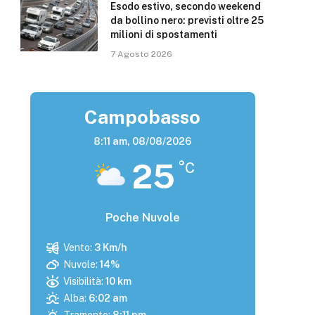
Esodo estivo, secondo weekend
da bollino nero: previsti oltre 25
milioni di spostamenti
7 Agosto 2026
Campobasso
8:11 am,
08/08/2026
25
°C
Poche Nuvole
Vento:
3 Km/h
Nuvole:
14%
Visibilità:
10 km
Alba:
6:02 am