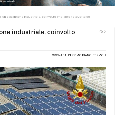
di un capannone industriale, coinvolto impianto fotovoltaico
ne industriale, coinvolto
0
CRONACA
,
IN PRIMO PIANO
,
TERMOLI