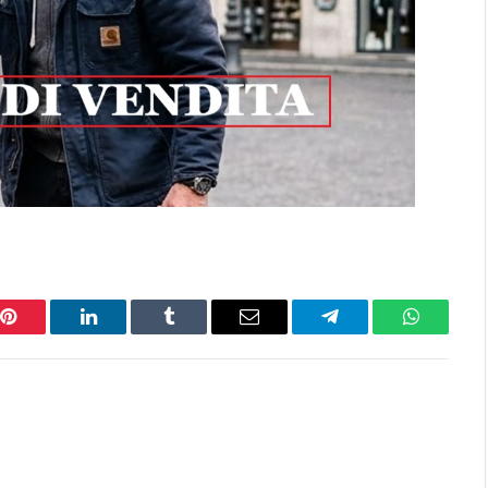
Pinterest
LinkedIn
Tumblr
Email
Telegram
WhatsAp