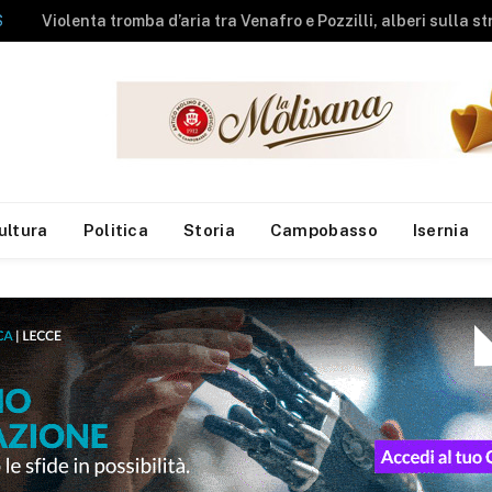
NEWS
A fuoco rimessa agricola, messi in salvo gli animali
ultura
Politica
Storia
Campobasso
Isernia