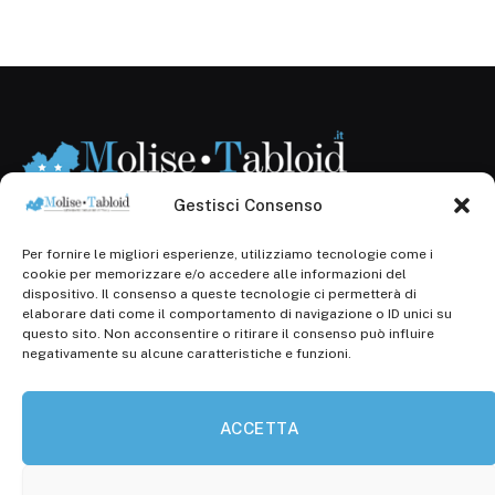
Gestisci Consenso
Per fornire le migliori esperienze, utilizziamo tecnologie come i
Registr. presso il Tribunale di Campobasso: 3/2013 del
cookie per memorizzare e/o accedere alle informazioni del
14.11.2013, Cron. 1254
dispositivo. Il consenso a queste tecnologie ci permetterà di
elaborare dati come il comportamento di navigazione o ID unici su
Roc: iscrizione n° 25549 (Prot. 1138/com/15 del
questo sito. Non acconsentire o ritirare il consenso può influire
30.04.2015)
negativamente su alcune caratteristiche e funzioni.
P.Iva: 01707150700
ACCETTA
Molise Tabloid
Viale Manzoni, 38