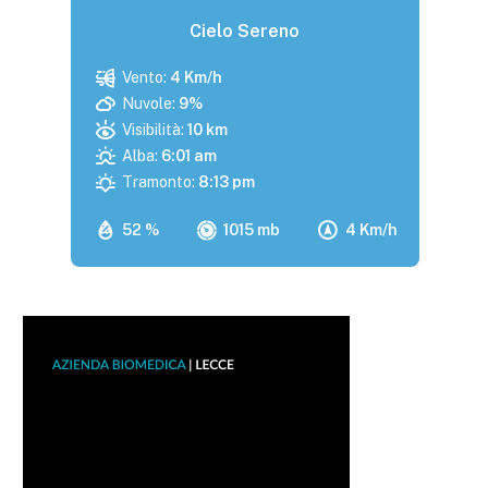
Cielo Sereno
Vento:
4 Km/h
Nuvole:
9%
Visibilità:
10 km
Alba:
6:01 am
Tramonto:
8:13 pm
52 %
1015 mb
4 Km/h