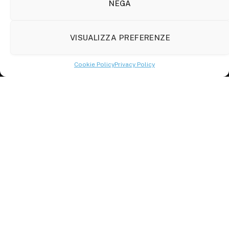
86100 Campobasso (CB)
NEGA
Tel.
+39 3333169466
VISUALIZZA PREFERENZE
Scrivici a:
info@molisetabloid.it
Cookie Policy
Privacy Policy
commerciale@molisetabloid.it
Disclaimer
Privacy Policy
Cookie Policy (UE)
© 2026 Molisetabloid -Powered by
Robarts
.