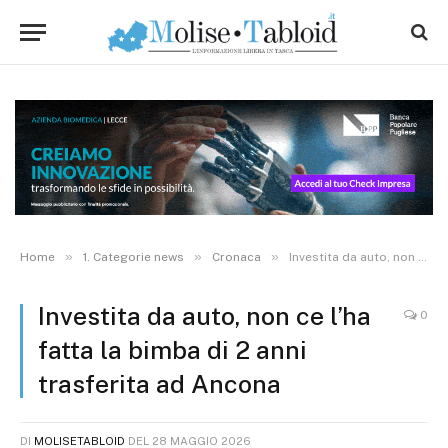
»
»
»
Home
1. Categorie news
Cronaca
Investita da auto, non ce l’ha fatta la bimba di 2 anni trasferita ad Ancona
Investita da auto, non ce l’ha
0
fatta la bimba di 2 anni
trasferita ad Ancona
DI
MOLISETABLOID
DEL
28 MAGGIO 2026