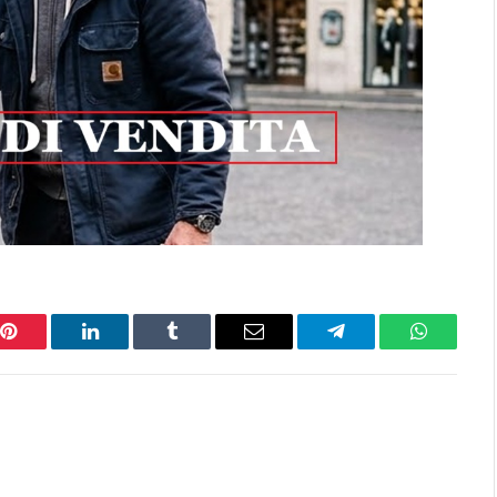
Pinterest
LinkedIn
Tumblr
Email
Telegram
WhatsAp