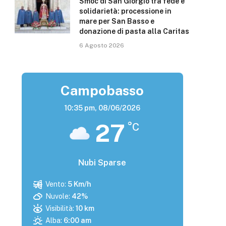
Smoc di San Giorgio tra fede e
solidarietà: processione in
mare per San Basso e
donazione di pasta alla Caritas
6 Agosto 2026
Campobasso
10:35 pm,
08/06/2026
27
°C
Nubi Sparse
Vento:
5 Km/h
Nuvole:
42%
Visibilità:
10 km
Alba:
6:00 am