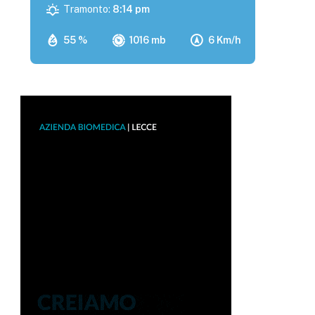
Tramonto:
8:14 pm
55 %
1016 mb
6 Km/h
p