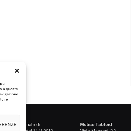
 per
so a queste
navigazione
luire
FERENZE
presso il Tribunale di
Molise Tabloid
so: 3/2013 del 14.11.2013,
Viale Manzoni, 38