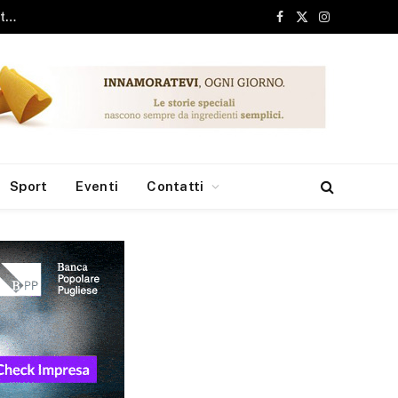
ari, 6 milioni dai Fondi Europei per le borse di studio
Facebook
X
Instagram
(Twitter)
Sport
Eventi
Contatti