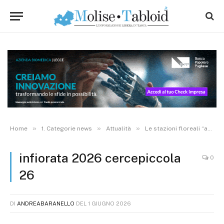
»
»
»
Home
1. Categorie news
Attualità
Le stazioni floreali “accolgono” la Madonna del Rosario, a Cercepiccola si rinnova la tradizione dell’Infiorata. FOTO
infiorata 2026 cercepiccola
0
26
DI
ANDREABARANELLO
DEL
1 GIUGNO 2026