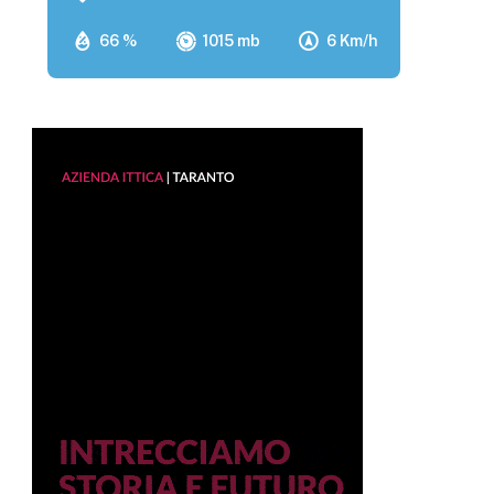
66 %
1015 mb
6 Km/h