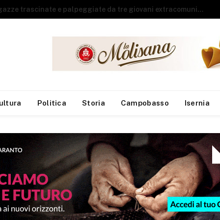
Guardia di Finanza, arrivano sei neo finanzieri al Reparto Aeronavale di Termoli
ultura
Politica
Storia
Campobasso
Isernia