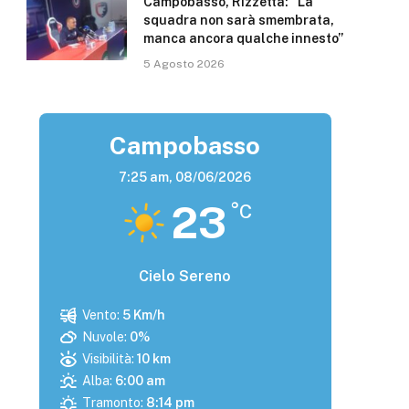
Campobasso, Rizzetta: “La
squadra non sarà smembrata,
manca ancora qualche innesto”
5 Agosto 2026
Campobasso
7:25 am,
08/06/2026
23
°C
Cielo Sereno
Vento:
5 Km/h
Nuvole:
0%
Visibilità:
10 km
Alba:
6:00 am
Tramonto:
8:14 pm