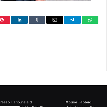
Pinterest
LinkedIn
Tumblr
Email
Telegram
WhatsAp
presso il Tribunale di
Molise Tabloid