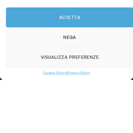
P.Iva: 01707150700
ACCETTA
Molise Tabloid
Viale Manzoni, 38
86100 Campobasso (CB)
NEGA
Tel.
+39 3333169466
VISUALIZZA PREFERENZE
Scrivici a:
info@molisetabloid.it
Cookie Policy
Privacy Policy
commerciale@molisetabloid.it
Disclaimer
Privacy Policy
Cookie Policy (UE)