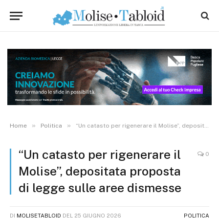
»
»
Home
Politica
“Un catasto per rigenerare il Molise”, depositata proposta di legge sulle aree dismesse
“Un catasto per rigenerare il
0
Molise”, depositata proposta
di legge sulle aree dismesse
DI
MOLISETABLOID
DEL
25 GIUGNO 2026
POLITICA