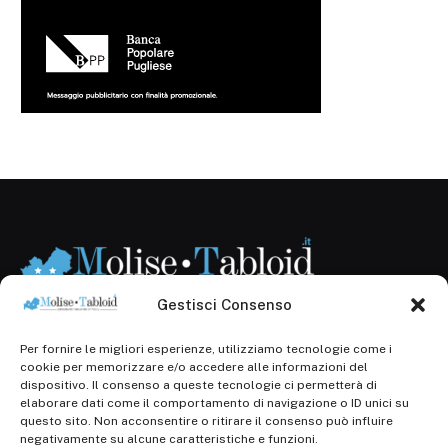
Gestisci Consenso
Per fornire le migliori esperienze, utilizziamo tecnologie come i
Registr. presso il Tribunale di Campobasso: 3/2013 del
cookie per memorizzare e/o accedere alle informazioni del
14.11.2013, Cron. 1254
dispositivo. Il consenso a queste tecnologie ci permetterà di
elaborare dati come il comportamento di navigazione o ID unici su
Roc: iscrizione n° 25549 (Prot. 1138/com/15 del
questo sito. Non acconsentire o ritirare il consenso può influire
30.04.2015)
negativamente su alcune caratteristiche e funzioni.