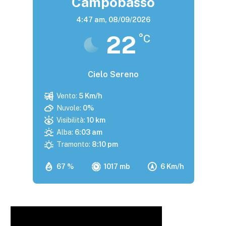
Campobasso
4:47 am,
08/09/2026
22
°C
Cielo Sereno
Vento:
5 Km/h
Nuvole:
0%
Visibilità:
10 km
Alba:
6:03 am
Tramonto:
8:10 pm
67 %
1017 mb
6 Km/h