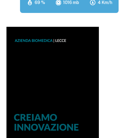
69 %
1016 mb
4 Km/h