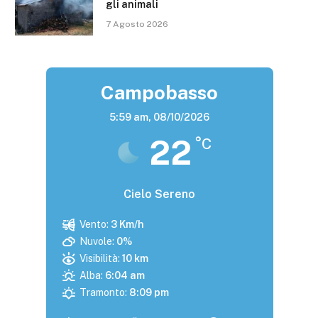
gli animali
7 Agosto 2026
Campobasso
5:59 am,
08/10/2026
22
°C
Cielo Sereno
Vento:
3 Km/h
Nuvole:
0%
Visibilità:
10 km
Alba:
6:04 am
Tramonto:
8:09 pm