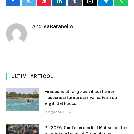
Facebook
Twitter
Pinterest
LinkedIn
Tumblr
Email
Telegram
What
AndreaBaranello
ULTIMI ARTICOLI
Finiscono al largo con il surf e non
riescono a tornare a riva, salvati dai
Vigili del Fuoco
9 Agosto 2026
Pil 2026, Confesercenti: il Molise nei tre
gradini più bassi. A Campobasso