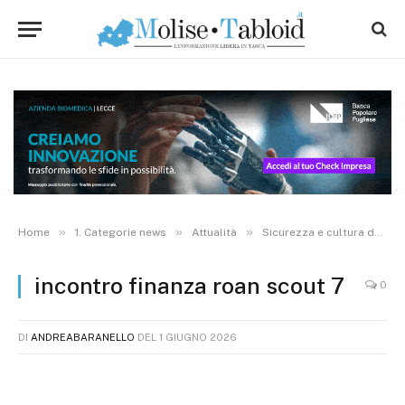
»
»
»
Home
1. Categorie news
Attualità
Sicurezza e cultura della legalità economica, la Guardia di Finanza incontra i piccoli scout. FOTO
incontro finanza roan scout 7
0
DI
ANDREABARANELLO
DEL
1 GIUGNO 2026