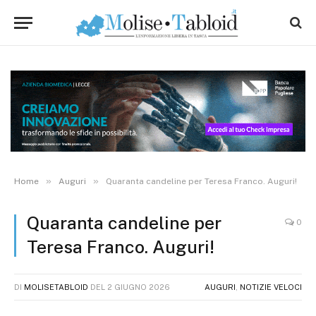
»
»
Home
Auguri
Quaranta candeline per Teresa Franco. Auguri!
Quaranta candeline per
0
Teresa Franco. Auguri!
DI
MOLISETABLOID
DEL
2 GIUGNO 2026
AUGURI
,
NOTIZIE VELOCI