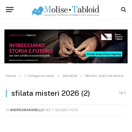
»
»
»
Home
1. Categorie news
Attualità
Misteri, belli ed emozionanti: la storica “marcia” tra le strade di Campobasso accende il Corpus Domini. VIDEO E FOTO
sfilata misteri 2026 (2)
0
DI
ANDREABARANELLO
DEL
7 GIUGNO 2026