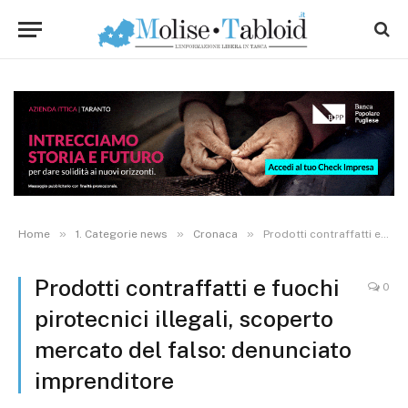
»
»
»
Home
1. Categorie news
Cronaca
Prodotti contraffatti e fuochi pirotecnici illegali, scoperto mercato del falso: denunciato imprenditore
Prodotti contraffatti e fuochi
0
pirotecnici illegali, scoperto
mercato del falso: denunciato
imprenditore