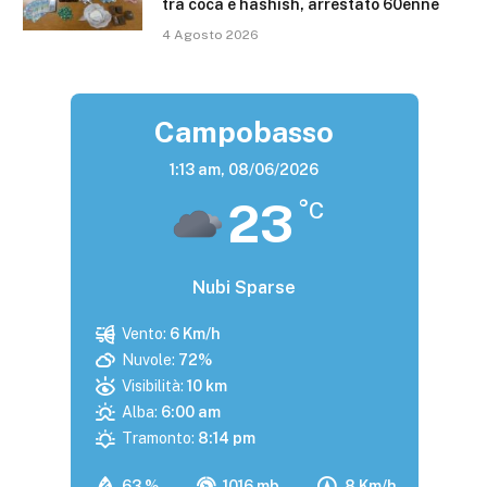
tra coca e hashish, arrestato 60enne
4 Agosto 2026
Campobasso
1:13 am,
08/06/2026
23
°C
Nubi Sparse
Vento:
6 Km/h
Nuvole:
72%
Visibilità:
10 km
Alba:
6:00 am
Tramonto:
8:14 pm
63 %
1016 mb
8 Km/h