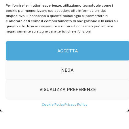
Per fornire le migliori esperienze, utilizziamo tecnologie come i
Registr. presso il Tribunale di Campobasso: 3/2013 del
cookie per memorizzare e/o accedere alle informazioni del
14.11.2013, Cron. 1254
dispositivo. Il consenso a queste tecnologie ci permetterà di
elaborare dati come il comportamento di navigazione o ID unici su
Roc: iscrizione n° 25549 (Prot. 1138/com/15 del
questo sito. Non acconsentire o ritirare il consenso può influire
30.04.2015)
negativamente su alcune caratteristiche e funzioni.
P.Iva: 01707150700
ACCETTA
Molise Tabloid
Viale Manzoni, 38
86100 Campobasso (CB)
NEGA
Tel.
+39 3333169466
VISUALIZZA PREFERENZE
Scrivici a:
info@molisetabloid.it
Cookie Policy
Privacy Policy
commerciale@molisetabloid.it