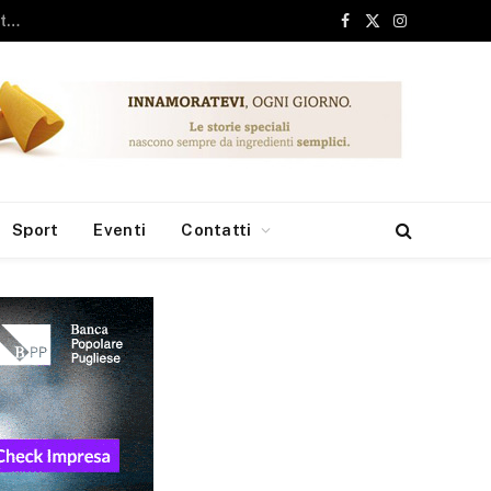
ari, 6 milioni dai Fondi Europei per le borse di studio
Facebook
X
Instagram
(Twitter)
Sport
Eventi
Contatti