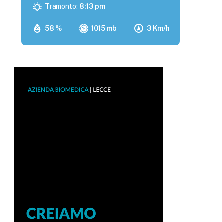
Tramonto:
8:13 pm
58 %
1015 mb
3 Km/h