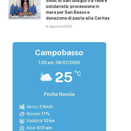
Smoc di San Giorgio tra fede e
solidarietà: processione in
mare per San Basso e
donazione di pasta alla Caritas
6 Agosto 2026
Campobasso
1:33 am,
08/07/2026
25
°C
Poche Nuvole
Vento:
2 Km/h
Nuvole:
17%
Visibilità:
10 km
Alba:
6:01 am