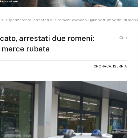
al supermercato, arrestati due romeni: avevano i giubbotti imbottiti di merc
ato, arrestati due romeni:
0
di merce rubata
CRONACA
,
ISERNIA