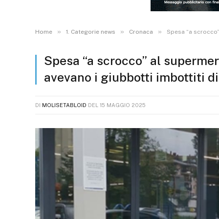
»
»
»
Home
1. Categorie news
Cronaca
Spesa “a scrocco” 
Spesa “a scrocco” al supermerc
avevano i giubbotti imbottiti 
DI
MOLISETABLOID
DEL
15 MAGGIO 2025