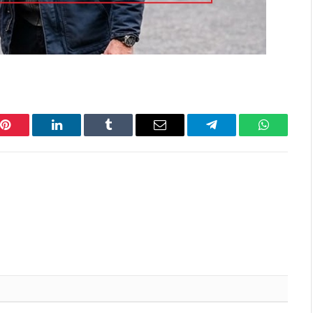
Pinterest
LinkedIn
Tumblr
Email
Telegram
WhatsAp