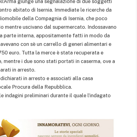
dell’Arma giunge una segnalazione di due soggetti
centro abitato di Isernia. Immediate le ricerche da
adiomobile della Compagnia di Isernia, che poco
rio mentre uscivano dal supermercato. Indossavano
la parte interna, appositamente fatti in modo da
 avevano con sè un carrello di generi alimentari e
 750 euro. Tutta la merce è stata recuperata e
le, mentre i due sono stati portati in caserma, ove a
arati in arresto.
 dichiarati in arresto e associati alla casa
 locale Procura della Repubblica.
e indagini preliminari durante il quale l’indagato