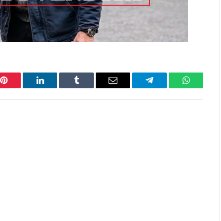
Pinterest
LinkedIn
Tumblr
Email
Telegram
WhatsAp