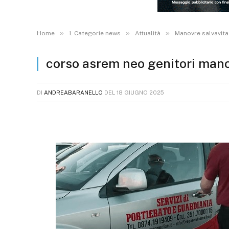
»
»
»
Home
1. Categorie news
Attualità
Manovre salvavita
corso asrem neo genitori mano
DI
ANDREABARANELLO
DEL
18 GIUGNO 2025