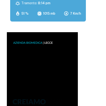
Tramonto:
8:14 pm
51 %
1015 mb
7 Km/h
p