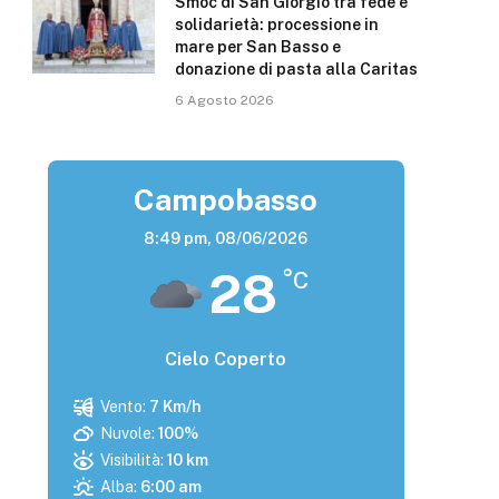
Smoc di San Giorgio tra fede e
solidarietà: processione in
mare per San Basso e
donazione di pasta alla Caritas
6 Agosto 2026
Campobasso
8:49 pm,
08/06/2026
28
°C
Cielo Coperto
Vento:
7 Km/h
Nuvole:
100%
Visibilità:
10 km
Alba:
6:00 am