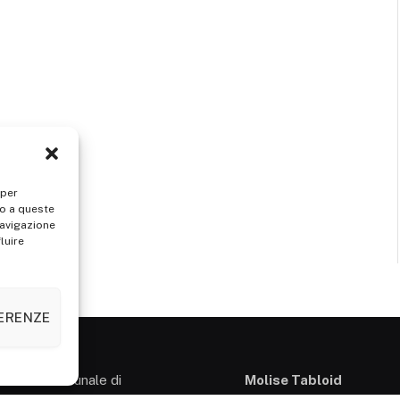
 per
so a queste
navigazione
luire
FERENZE
presso il Tribunale di
Molise Tabloid
so: 3/2013 del 14.11.2013,
Viale Manzoni, 38