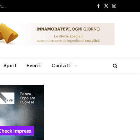
Campobasso, il 9 agosto l’ultima amichevole contro la Juve Stabia
Facebook
X
Instagram
(Twitter)
Sport
Eventi
Contatti