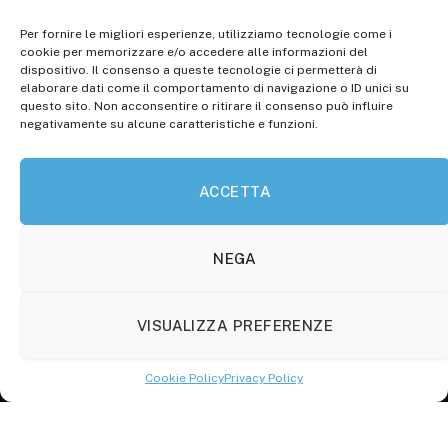
Per fornire le migliori esperienze, utilizziamo tecnologie come i
Registr. presso il Tribunale di Campobasso: 3/2013 del
cookie per memorizzare e/o accedere alle informazioni del
14.11.2013, Cron. 1254
dispositivo. Il consenso a queste tecnologie ci permetterà di
elaborare dati come il comportamento di navigazione o ID unici su
Roc: iscrizione n° 25549 (Prot. 1138/com/15 del
questo sito. Non acconsentire o ritirare il consenso può influire
30.04.2015)
negativamente su alcune caratteristiche e funzioni.
P.Iva: 01707150700
ACCETTA
Molise Tabloid
Viale Manzoni, 38
86100 Campobasso (CB)
NEGA
Tel.
+39 3333169466
VISUALIZZA PREFERENZE
Scrivici a:
info@molisetabloid.it
Cookie Policy
Privacy Policy
commerciale@molisetabloid.it