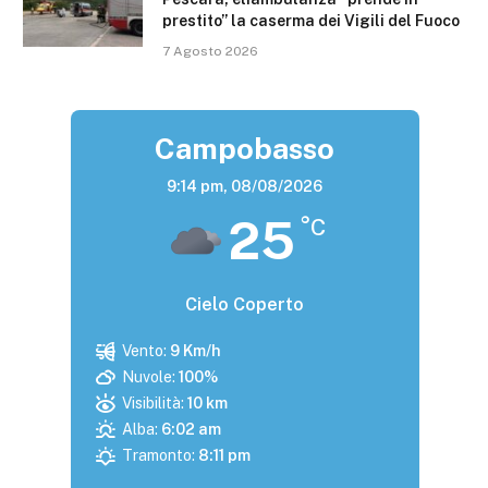
prestito” la caserma dei Vigili del Fuoco
7 Agosto 2026
Campobasso
9:14 pm,
08/08/2026
25
°C
Cielo Coperto
Vento:
9 Km/h
Nuvole:
100%
Visibilità:
10 km
Alba:
6:02 am
Tramonto:
8:11 pm